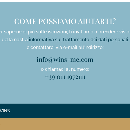
COME POSSIAMO AIUTARTI?
r saperne di più sulle iscrizioni, ti invitiamo a prendere visi
della nostra
informativa sul trattamento dei dati personali
e contattarci via e-mail all’indirizzo:
info@wins-me.com
o chiamaci al numero:
+39 011 1972111
o WINS
7